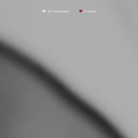
329
visualizações
0
curtidas