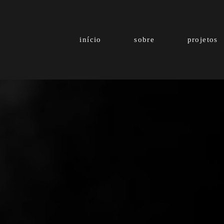
início
sobre
projetos